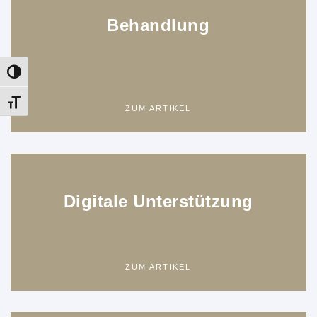
Behandlung
Umschalten auf hohe Kontraste
Schrift vergrößern
ZUM ARTIKEL
Digitale Unterstützung
ZUM ARTIKEL