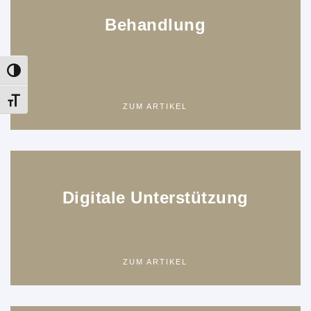
Behandlung
Umschalten auf hohe Kontraste
Schrift vergrößern
ZUM ARTIKEL
Digitale Unterstützung
ZUM ARTIKEL