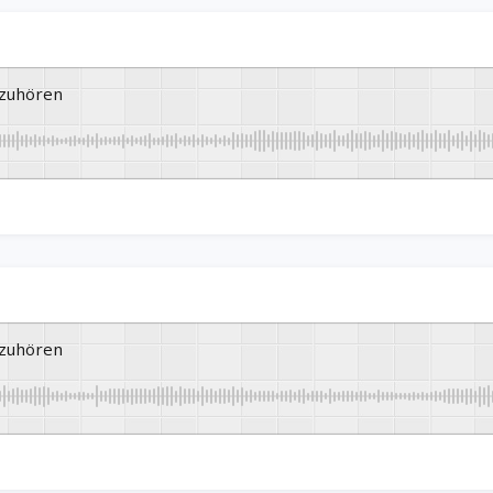
nzuhören
nzuhören