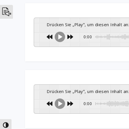
Drücken Sie „Play“, um diesen Inhalt a
0:00
Drücken Sie „Play“, um diesen Inhalt a
0:00
Umschalten auf hohe Kontraste