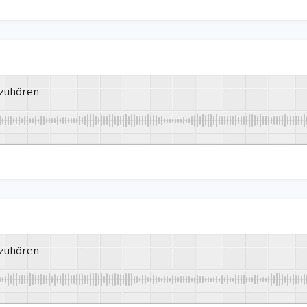
nzuhören
nzuhören