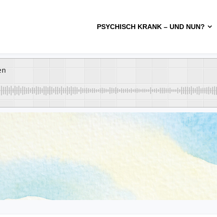
PSYCHISCH KRANK – UND NUN?
en