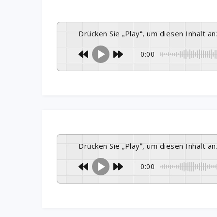
Drücken Sie „Play“, um diesen Inhalt a
0:00
Drücken Sie „Play“, um diesen Inhalt a
0:00