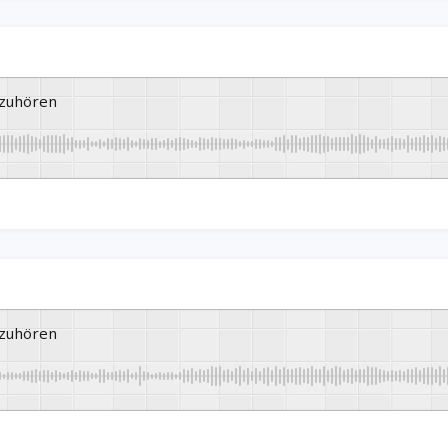
nzuhören
nzuhören