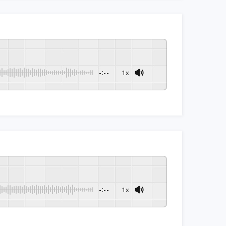
-:--
1x
-:--
1x