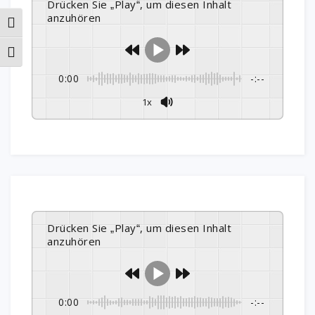
Drücken Sie „Play“, um diesen Inhalt
anzuhören
Umschalten auf hohe Kontraste
Schrift vergrößern
0:00
-:--
1x
Drücken Sie „Play“, um diesen Inhalt
anzuhören
0:00
-:--