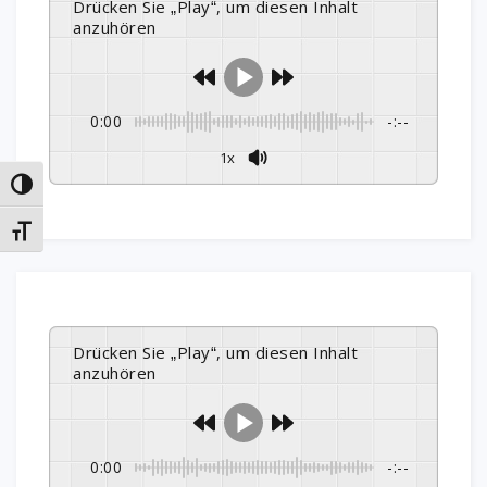
Drücken Sie „Play“, um diesen Inhalt
anzuhören
0:00
-:--
1x
Umschalten auf hohe Kontraste
Schrift vergrößern
Drücken Sie „Play“, um diesen Inhalt
anzuhören
0:00
-:--