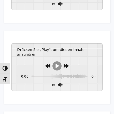
1x
Drücken Sie „Play“, um diesen Inhalt
anzuhören
Umschalten auf hohe Kontraste
0:00
-:--
Schrift vergrößern
1x