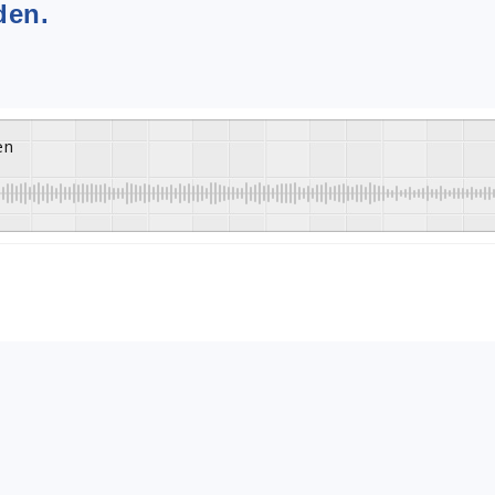
den.
en