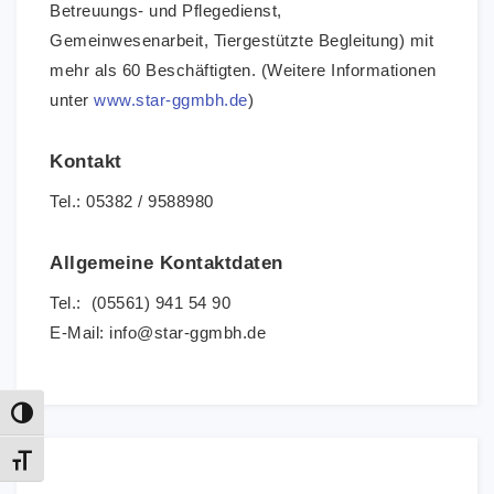
Betreuungs- und Pflegedienst,
Gemeinwesenarbeit, Tiergestützte Begleitung) mit
mehr als 60 Beschäftigten. (Weitere Informationen
unter
www.star-ggmbh.de
)
Kontakt
Tel.: 05382 / 9588980
Allgemeine Kontaktdaten
Tel.: (05561) 941 54 90
E-Mail: info@star-ggmbh.de
Umschalten auf hohe Kontraste
Schrift vergrößern