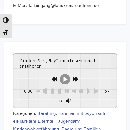
E-Mail: falleingang@landkreis-northeim.de
Umschalten auf hohe Kontraste
Schrift vergrößern
Drücken Sie „Play“, um diesen Inhalt
anzuhören
0:00
-:--
1x
Kategorien:
Beratung
,
Familien mit psychisch
erkranktem Elternteil
,
Jugendamt
,
Kindeswohlgefährdung
,
Paare und Familien