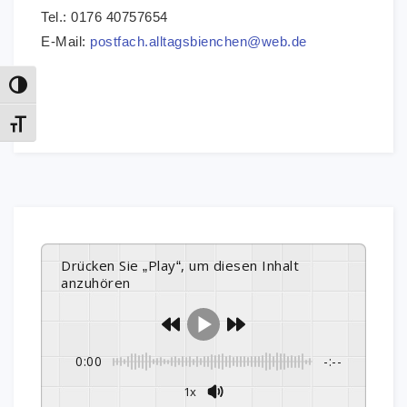
Tel.: 0176 40757654
E-Mail:
postfach.alltagsbienchen@web.de
Umschalten auf hohe Kontraste
Schrift vergrößern
Drücken Sie „Play“, um diesen Inhalt
anzuhören
0:00
-:--
1x