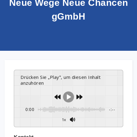
Neue Wege Neue Chancen
gGmbH
Drücken Sie „Play“, um diesen Inhalt
anzuhören
0:00
-:--
1x