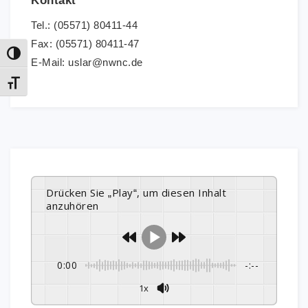
Kontakt
Tel.: (05571) 80411-44
Fax: (05571) 80411-47
Umschalten auf hohe Kontraste
E-Mail: uslar@nwnc.de
Schrift vergrößern
Drücken Sie „Play“, um diesen Inhalt
anzuhören
0:00
-:--
1x