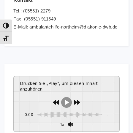
Kontakt
Tel.: (05551) 2279
Fax: (05551) 911549
E-Mail: ambulantehilfe-northeim@diakonie-dwb.de
Umschalten auf hohe Kontraste
Schrift vergrößern
Drücken Sie „Play“, um diesen Inhalt
anzuhören
0:00
-:--
1x