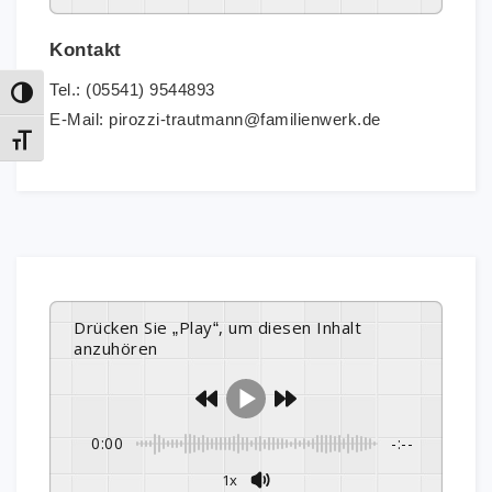
Kontakt
Tel.: (05541) 9544893
Umschalten auf hohe Kontraste
E-Mail: pirozzi-trautmann@familienwerk.de
Schrift vergrößern
Drücken Sie „Play“, um diesen Inhalt
anzuhören
0:00
-:--
1x