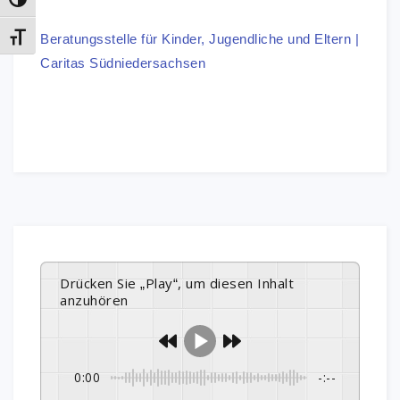
Umschalten auf hohe Kontraste
Beratungsstelle für Kinder, Jugendliche und Eltern |
Schrift vergrößern
Caritas Südniedersachsen
Drücken Sie „Play“, um diesen Inhalt
anzuhören
0:00
-:--