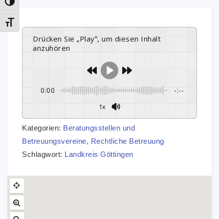
Umschalten auf hohe Kontraste
Schrift vergrößern
Drücken Sie „Play“, um diesen Inhalt
anzuhören
0:00
-:--
1x
Kategorien:
Beratungsstellen und
Betreuungsvereine
,
Rechtliche Betreuung
Schlagwort:
Landkreis Göttingen