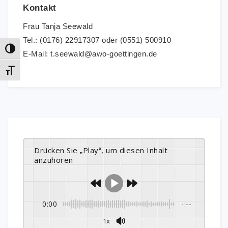
Kontakt
Frau Tanja Seewald
Tel.: (0176) 22917307 oder (0551) 500910
Umschalten auf hohe Kontraste
E-Mail: t.seewald@awo-goettingen.de
Schrift vergrößern
Drücken Sie „Play“, um diesen Inhalt
anzuhören
0:00
-:--
1x