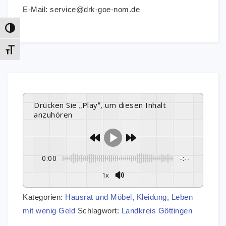
E-Mail: service@drk-goe-nom.de
Umschalten auf hohe Kontraste
Schrift vergrößern
Drücken Sie „Play“, um diesen Inhalt
anzuhören
0:00
-:--
1x
Kategorien:
Hausrat und Möbel
,
Kleidung
,
Leben
mit wenig Geld
Schlagwort:
Landkreis Göttingen