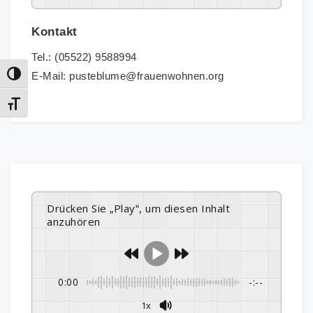
Kontakt
Tel.: (05522) 9588994
E-Mail: pusteblume@frauenwohnen.org
Umschalten auf hohe Kontraste
Schrift vergrößern
Drücken Sie „Play“, um diesen Inhalt
anzuhören
0:00
-:--
1x