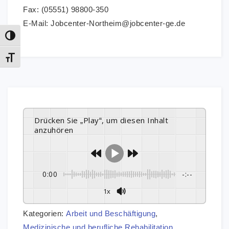
Fax: (05551) 98800-350
E-Mail: Jobcenter-Northeim@jobcenter-ge.de
Umschalten auf hohe Kontraste
Schrift vergrößern
Drücken Sie „Play“, um diesen Inhalt
anzuhören
0:00
-:--
1x
Kategorien:
Arbeit und Beschäftigung
,
Medizinische und berufliche Rehabilitation