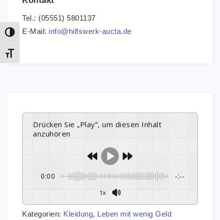
Kontakt
Tel.: (05551) 5801137
E-Mail:
info@hilfswerk-aucta.de
Umschalten auf hohe Kontraste
Schrift vergrößern
Drücken Sie „Play“, um diesen Inhalt
anzuhören
0:00
-:--
1x
Kategorien:
Kleidung
,
Leben mit wenig Geld