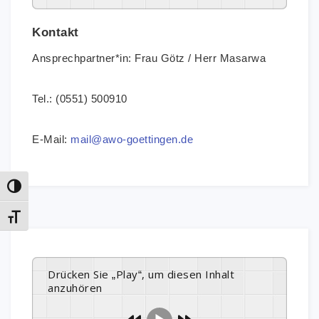
Kontakt
Ansprechpartner*in: Frau Götz / Herr Masarwa
Tel.: (0551) 500910
E-Mail:
mail@awo-goettingen.de
Umschalten auf hohe Kontraste
Schrift vergrößern
Drücken Sie „Play“, um diesen Inhalt
anzuhören