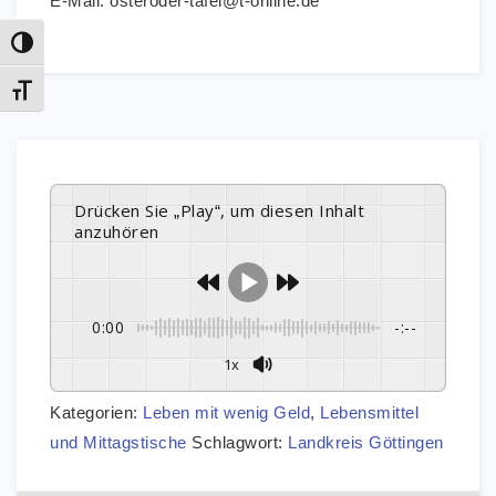
E-Mail: osteroder-tafel@t-online.de
Umschalten auf hohe Kontraste
Schrift vergrößern
Drücken Sie „Play“, um diesen Inhalt
anzuhören
0:00
-:--
1x
Kategorien:
Leben mit wenig Geld
,
Lebensmittel
und Mittagstische
Schlagwort:
Landkreis Göttingen