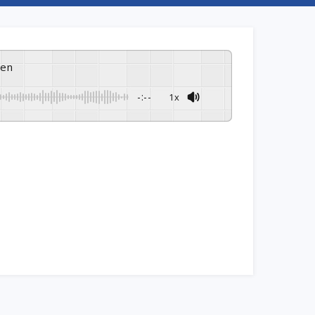
ren
-:--
1x