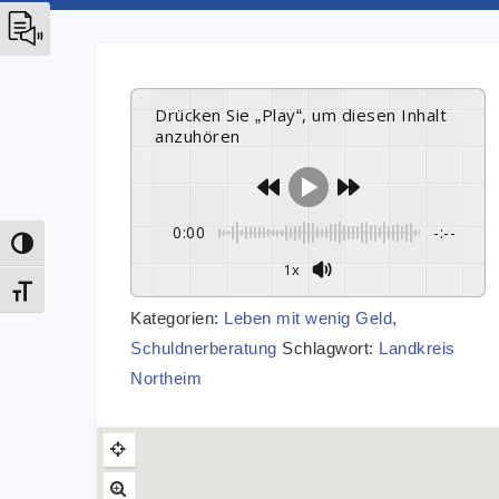
Drücken Sie „Play“, um diesen Inhalt
anzuhören
0:00
-:--
Umschalten auf hohe Kontraste
1x
Schrift vergrößern
Kategorien:
Leben mit wenig Geld
,
Schuldnerberatung
Schlagwort:
Landkreis
Northeim