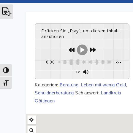
Drücken Sie „Play“, um diesen Inhalt
anzuhören
0:00
-:--
1x
Umschalten auf hohe Kontraste
Schrift vergrößern
Kategorien:
Beratung
,
Leben mit wenig Geld
,
Schuldnerberatung
Schlagwort:
Landkreis
Göttingen