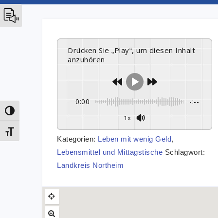
Drücken Sie „Play“, um diesen Inhalt
anzuhören
0:00
-:--
Umschalten auf hohe Kontraste
1x
Schrift vergrößern
Kategorien:
Leben mit wenig Geld
,
Lebensmittel und Mittagstische
Schlagwort:
Landkreis Northeim