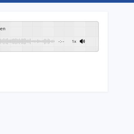
ren
-:--
1x