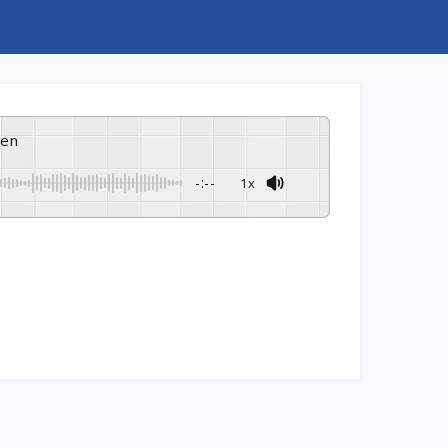
ren
-:--
1x