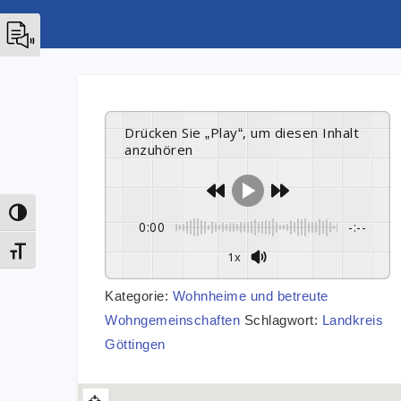
Drücken Sie „Play“, um diesen Inhalt
anzuhören
Umschalten auf hohe Kontraste
0:00
-:--
Schrift vergrößern
1x
Kategorie:
Wohnheime und betreute
Wohngemeinschaften
Schlagwort:
Landkreis
Göttingen