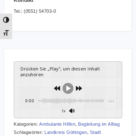
Kontakt
Tel.: (0551) 54703-0
Umschalten auf hohe Kontraste
Schrift vergrößern
Drücken Sie „Play“, um diesen Inhalt
anzuhören
0:00
-:--
1x
Kategorien:
Ambulante Hilfen
,
Begleitung im Alltag
Schlagwörter:
Landkreis Göttingen
,
Stadt