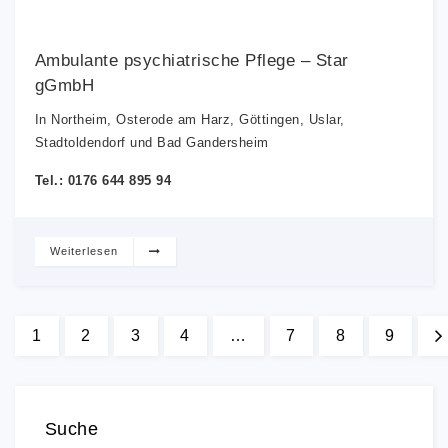
Ambulante psychiatrische Pflege – Star
gGmbH
In Northeim, Osterode am Harz, Göttingen, Uslar,
Stadtoldendorf und Bad Gandersheim
Tel.: 0176 644 895 94
Weiterlesen
1
2
3
4
…
7
8
9
Suche