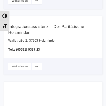
Weiterlesen
Umschalten auf hohe Kontraste
Integrationsassistenz – Der Paritätische
Schrift vergrößern
Holzminden
Wallstraße 2, 37603 Holzminden
Tel.: (05531) 9327-23
Weiterlesen