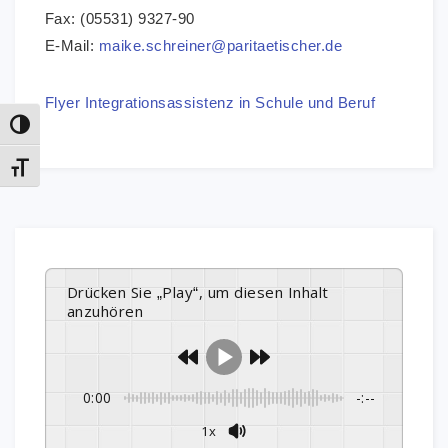
Fax: (05531) 9327-90
E-Mail:
maike.schreiner@paritaetischer.de
Flyer Integrationsassistenz in Schule und Beruf
Umschalten auf hohe Kontraste
Schrift vergrößern
Drücken Sie „Play“, um diesen Inhalt
anzuhören
0:00
-:--
1x