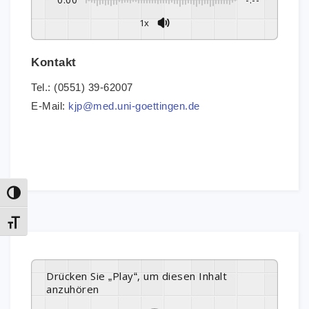
1x
Kontakt
Tel.: (0551) 39-62007
E-Mail:
kjp@med.uni-goettingen.de
Umschalten auf hohe Kontraste
Schrift vergrößern
Drücken Sie „Play“, um diesen Inhalt
anzuhören