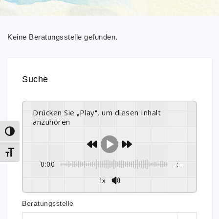
Keine Beratungsstelle gefunden.
Suche
Drücken Sie „Play“, um diesen Inhalt
anzuhören
Umschalten auf hohe Kontraste
Schrift vergrößern
0:00
-:--
1x
Beratungsstelle