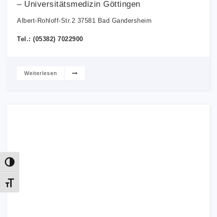
– Universitätsmedizin Göttingen
Albert-Rohloff-Str.2 37581 Bad Gandersheim
Tel.: (05382) 7022900
Weiterlesen
Umschalten auf hohe Kontraste
Schrift vergrößern