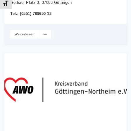
Gothaer Platz 3, 37083 Göttingen
Schrift vergrößern
Tel.: (0551) 789650-13
Weiterlesen