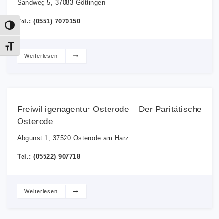
Sandweg 5, 37083 Göttingen
Tel.: (0551) 7070150
Umschalten auf hohe Kontraste
Schrift vergrößern
Weiterlesen
Freiwilligenagentur Osterode – Der Paritätische
Osterode
Abgunst 1, 37520 Osterode am Harz
Tel.: (05522) 907718
Weiterlesen