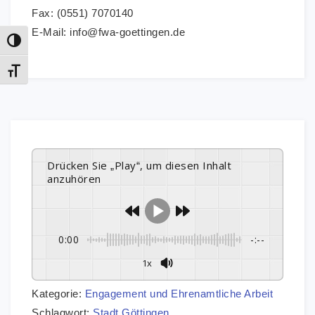
Fax: (0551) 7070140
E-Mail: info@fwa-goettingen.de
Umschalten auf hohe Kontraste
Schrift vergrößern
Drücken Sie „Play“, um diesen Inhalt
anzuhören
0:00
-:--
1x
Kategorie:
Engagement und Ehrenamtliche Arbeit
Schlagwort:
Stadt Göttingen