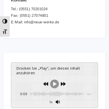
Kontakt
Tel.: (0551) 70201024
Fax: (0551) 27074801
E-Mail: info@neue-werke.de
Umschalten auf hohe Kontraste
Schrift vergrößern
Drücken Sie „Play“, um diesen Inhalt
anzuhören
0:00
-:--
1x