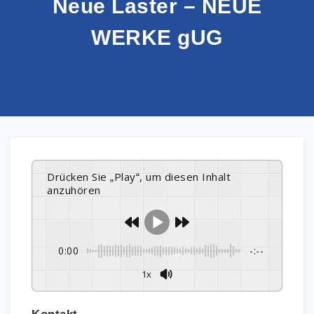
Neue Laster – NEUE
WERKE gUG
Drücken Sie „Play“, um diesen Inhalt
anzuhören
0:00
-:--
1x