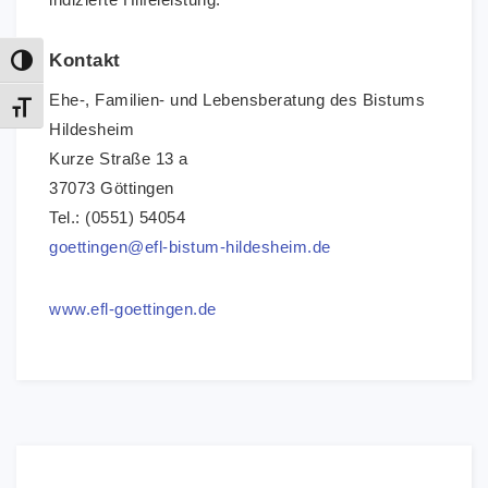
Kontakt
Umschalten auf hohe Kontraste
Ehe-, Familien- und Lebensberatung des Bistums
Schrift vergrößern
Hildesheim
Kurze Straße 13 a
37073 Göttingen
Tel.: (0551) 54054
goettingen@efl-bistum-hildesheim.de
www.efl-goettingen.de