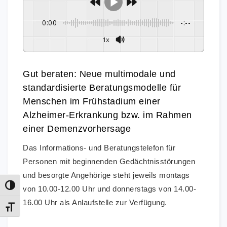
0:00
-:--
1x
Gut beraten: Neue multimodale und
standardisierte Beratungsmodelle für
Menschen im Frühstadium einer
Alzheimer-Erkrankung bzw. im Rahmen
einer Demenzvorhersage
Das Informations- und Beratungstelefon für
Personen mit beginnenden Gedächtnisstörungen
und besorgte Angehörige steht
jeweils montags
Umschalten auf hohe Kontraste
von 10.00-12.00 Uhr und donnerstags von 14.00-
16.00 Uhr als Anlaufstelle zur Verfügung.
Schrift vergrößern