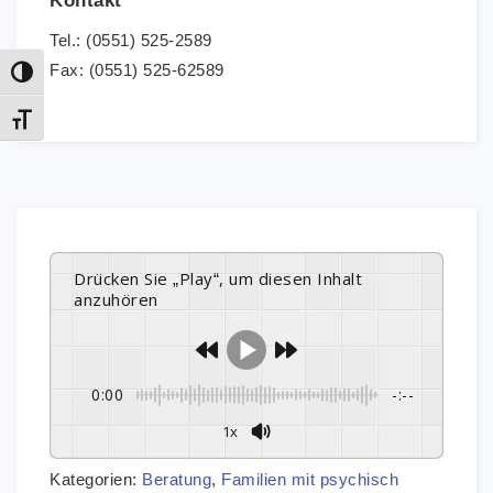
Kontakt
Tel.: (0551) 525-2589
Fax: (0551) 525-62589
Umschalten auf hohe Kontraste
Schrift vergrößern
Drücken Sie „Play“, um diesen Inhalt
anzuhören
0:00
-:--
1x
Kategorien:
Beratung
,
Familien mit psychisch