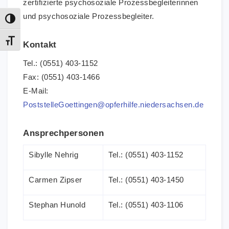
zertifizierte psychosoziale Prozessbegleiterinnen
und psychosoziale Prozessbegleiter.
Umschalten auf hohe Kontraste
Schrift vergrößern
Kontakt
Tel.: (0551) 403-1152
Fax: (0551) 403-1466
E-Mail:
PoststelleGoettingen@opferhilfe.niedersachsen.de
Ansprechpersonen
Sibylle Nehrig
Tel.: (0551) 403-1152
Carmen Zipser
Tel.: (0551) 403-1450
Stephan Hunold
Tel.: (0551) 403-1106