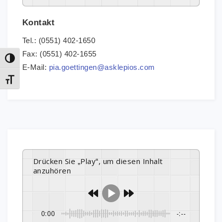
Kontakt
Tel.: (0551) 402-1650
Fax: (0551) 402-1655
Umschalten auf hohe Kontraste
E-Mail:
pia.goettingen@asklepios.com
Schrift vergrößern
Drücken Sie „Play“, um diesen Inhalt
anzuhören
0:00
-:--