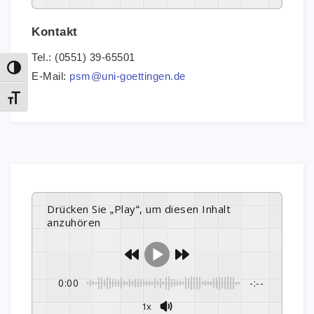
Kontakt
Tel.: (0551) 39-65501
Umschalten auf hohe Kontraste
E-Mail:
psm@uni-goettingen.de
Schrift vergrößern
Drücken Sie „Play“, um diesen Inhalt
anzuhören
0:00
-:--
1x