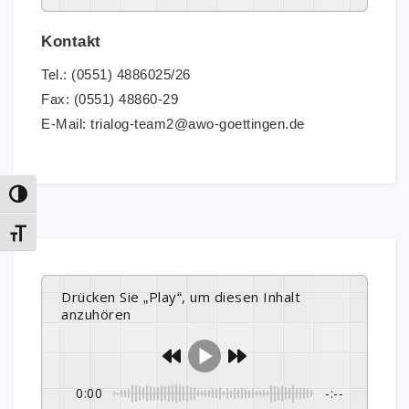
Kontakt
Tel.: (0551) 4886025/26
Fax: (0551) 48860-29
E-Mail: trialog-team2@awo-goettingen.de
Umschalten auf hohe Kontraste
Schrift vergrößern
Drücken Sie „Play“, um diesen Inhalt
anzuhören
0:00
-:--