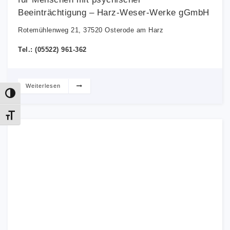
Beeinträchtigung – Harz-Weser-Werke gGmbH
Rotemühlenweg 21, 37520 Osterode am Harz
Tel.: (05522) 961-362
Weiterlesen
Umschalten auf hohe Kontraste
Schrift vergrößern